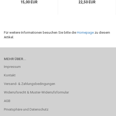
15,00 EUR
22,50 EUR
Für weitere Informationen besuchen Sie bitte die
Homepage
zu diesem
Artikel.
MEHR ÜBER...
Impressum
Kontakt
Versand- & Zahlungsbedingungen
Widerrufsrecht & Muster-Widerrufsformular
AGB
Privatsphäre und Datenschutz